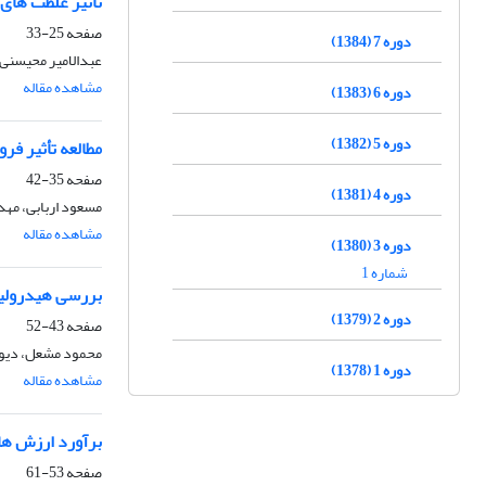
تأثیر غلظت های مخت
صفحه
25-33
دوره 7 (1384)
عبدالامیر محیسنی
مشاهده مقاله
دوره 6 (1383)
دوره 5 (1382)
مطالعه تأثیر فرومون Stirrup-M در ترکیب با چند کنه قرمز اروپایی (panonychus ulmi) در
صفحه
35-42
دوره 4 (1381)
مسعود اربابی، م
مشاهده مقاله
دوره 3 (1380)
شماره 1
بررسی هیدرولیک
دوره 2 (1379)
صفحه
43-52
محمود مشعل، دیوی
دوره 1 (1378)
مشاهده مقاله
برآورد ارزش ها
صفحه
53-61