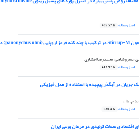
لف روغن پاشی بهاره در کنترل پوره های پسیل زیتون Euphyllura olivine
اصل مقاله
485.57 K
 باغ های سیب کرج و دماوند
هدی خسروشاهی، محمدرضا افشاری
اصل مقاله
413.97 K
 جریان در آبگذر پیچیده با استفاده از مدل فیزیکی
د ج. بال
اصل مقاله
530.4 K
ی اقتصادی صفات تولیدی در مرغان بومی ایران