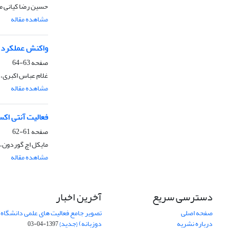
حسین رضا کیانی م
مشاهده مقاله
واکنش عملکرد بذر سویا (Glycine max) به میزان ازت و تغیی
صفحه
63-64
غلام عباس اکبری، 
مشاهده مقاله
فعالیت آنتی اکس
صفحه
61-62
مایکل اچ گوردون، 
مشاهده مقاله
دسترسی سریع
آخرین اخبار
صفحه اصلی
تصویر جامع فعالیت های علمی دانشگاه 
درباره نشریه
دوزبانه) {جدید}
1397-04-03