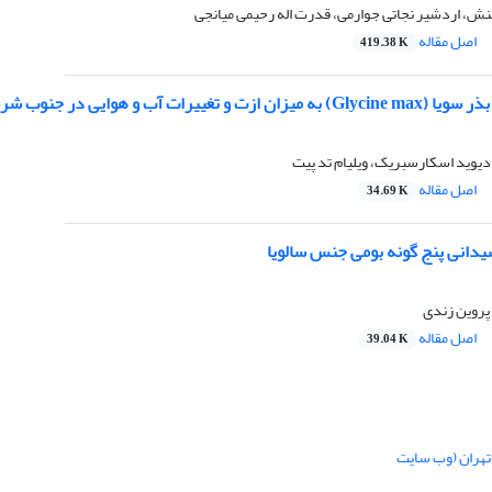
نش، اردشیر نجاتی جوارمی، قدرت اله رحیمی میانجی
اصل مقاله
419.38 K
رات آب و هوایی در جنوب شرقی انگلستان
دیوید اسکارسبریک، ویلیام تد پیت
اصل مقاله
34.69 K
یدانی پنج گونه بومی جنس سالویا
پروین زندی
اصل مقاله
39.04 K
تهران (وب سایت