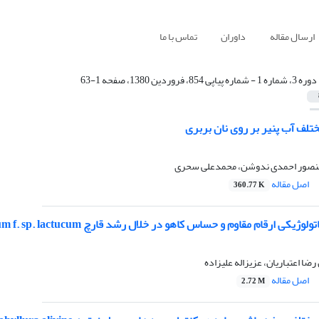
ارسال مقاله
داوران
تماس با ما
دوره 3، شماره 1 - شماره پیاپی 854، فروردین 1380، صفحه 1-63
تلف آب پنیر بر روی نان بربری
منصور احمدی ندوشن، محمدعلی سحری
اصل مقاله
360.77 K
ارقام مقاوم و حساس کاهو در خلال رشد قارچ Fusarium oxysporum f. sp. lactucum
ضا اعتباریان، عزیزاله علیزاده
اصل مقاله
2.72 M