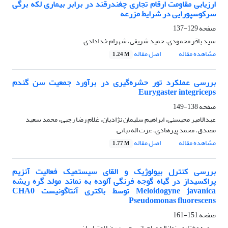
ارزیابی مقاومت ارقام تجاری چغندرقند در برابر بیماری لکه برگی
سرکوسپورایی در شرایط مزرعه
صفحه
129-137
سید باقر محمودی، حمید شریفی، شهرام خدادادی
مشاهده مقاله
اصل مقاله
1.24 M
بررسی عملکرد تور حشره‌گیری در برآورد جمعیت سن گندم
Eurygaster integriceps
صفحه
138-149
عبدالامیر محیسنی، ابراهیم سلیمان نژادیان، غلام رضا رجبی، محمد سعید
مصدق، محمد پیرهادی، عزت اله نباتی
مشاهده مقاله
اصل مقاله
1.77 M
بررسی کنترل بیولوژیک و القای سیستمیک فعالیت آنزیم
پراکسیداز در گیاه گوجه فرنگی آلوده به نماتد مولد گره ریشه
Meloidogyne javanica توسط باکتری آنتاگونیست CHA0
Pseudomonas fluorescens
صفحه
151-161
سمیه مختاری، نوازاله صاحبانی، حسن رضا اعتباریان