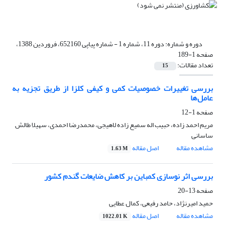
دوره و شماره:
دوره 11، شماره 1 - شماره پیاپی 652160، فروردین 1388،
صفحه 1-189
تعداد مقالات:
15
بررسی تغییرات خصوصیات کمی و کیفی کلزا از طریق تجزیه به
عامل‌ها
صفحه
1-12
مریم احمد زاده، حبیب اله سمیع زاده لاهیجی، محمدرضا احمدی، سهیلا طالش
ساسانی
مشاهده مقاله
اصل مقاله
1.63 M
بررسی اثر نوسازی کمباین بر کاهش ضایعات گندم کشور
صفحه
13-20
حمید امیرنژاد، حامد رفیعی، کمال عطایی
مشاهده مقاله
اصل مقاله
1022.01 K