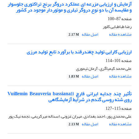
آزمایش و ارزیابی مزرعه ای عملکرد دروگر برنج تراکتوری جلوسوار
و مقایسه آن با دو نوع دروگر تیلری و موتوردار موجود در کشور
صفحه
87-100
رضا طباطبایی کلور
مشاهده مقاله
اصل مقاله
2.17 M
ارزیابی کارایی تولید چغندرقند با برآورد تابع تولید مرزی
صفحه
101-114
علی محمد کیمیاگری، آرمان تیموری
مشاهده مقاله
اصل مقاله
1.83 M
تأثیر چند جدایه ایرانی قارچ ((Vuillemin Beauveria bassiana
روی شته روسی گندم در شرایط آزمایشگاهی
صفحه
115-127
علی محمدی پور، احمد بغدادی، مهران غزونی، اسداله میرکریمی، نجمه نیک پور
مشاهده مقاله
اصل مقاله
2.13 M