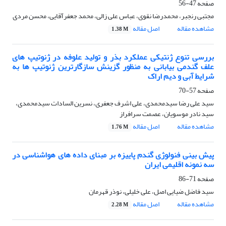
صفحه
47-56
مجتبی رنجبر، محمدرضا نقوی، عباس علی زالی، محمد جعفرآقایی، محسن مردی
مشاهده مقاله
اصل مقاله
1.38 M
بررسی تنوع ژنتیکی عملکرد بذر و تولید علوفه در ژنوتیپ های
علف گندمی بیابانی به منظور گزینش سازگارترین ژنوتیپ ها به
شرایط آبی و دیم اراک
صفحه
57-70
سید علی رضا سیدمحمدی، علی اشرف جعفری، نسرین السادات سیدمحمدی،
سید نادر موسویان، عصمت سرافراز
مشاهده مقاله
اصل مقاله
1.76 M
پیش بینی فنولوژی گندم پاییزه بر مبنای داده های هواشناسی در
سه نمونه اقلیمی ایران
صفحه
71-86
سید فاضل ضیایی ‌اصل، علی خلیلی، نوذر قهرمان
مشاهده مقاله
اصل مقاله
2.28 M