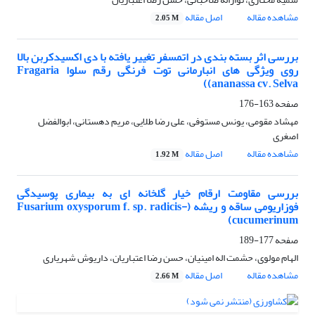
مشاهده مقاله
اصل مقاله
2.05 M
بررسی اثر بسته بندی در اتمسفر تغییر یافته با دی اکسیدکربن بالا
روی ویژگی های انبارمانی توت فرنگی رقم سلوا Fragaria
ananassa cv. Selva))
صفحه
163-176
مهشاد مقومی، یونس مستوفی، علی رضا طلایی، مریم دهستانی، ابوالفضل
اصغری
مشاهده مقاله
اصل مقاله
1.92 M
بررسی مقاومت ارقام خیار گلخانه ای به بیماری پوسیدگی
فوزاریومی ساقه و ریشه (Fusarium oxysporum f. sp. radicis-
cucumerinum)
صفحه
177-189
الهام مولوی، حشمت اله امینیان، حسن رضا اعتباریان، داریوش شهریاری
مشاهده مقاله
اصل مقاله
2.66 M