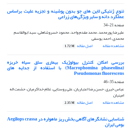
تنوع ژنتیکی لاین های جو بدون پوشینه و تجزیه علیت براساس
عملکرد دانه و سایر ویژگی‌های زراعی
صفحه
21-34
علیرضا پورمحمد، محمد مقدم واحد، محمود خسروشاهلی، سید ابوالقاسم
محمدی، احمد یوسفی
مشاهده مقاله
اصل مقاله
1.72 M
بررسی امکان کنترل بیولوژیک بیماری ساق سیاه خربزه
(Macrophomina phaseolina) با استفاده از جدایه های
Pseudomonas fluorescens
صفحه
35-46
عباس خیری، حسن رضا اعتباریان، علی روستایی، غلام خداکرمیان، حشمت اله
امینیان
مشاهده مقاله
اصل مقاله
2.35 M
شناسایی نشانگرهای آگاهی بخش ریز ماهواره در Aegilops crassa
بومی ایران